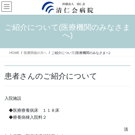
コ
ナ
ン
ビ
テ
ゲ
ン
ー
ご紹介について(医療機関のみなさま
ツ
シ
へ)
へ
ョ
ス
ン
キ
に
HOME
医療関係の方へ
ご紹介について(医療機関のみなさまへ)
ッ
移
プ
動
患者さんのご紹介について
入院施設
◆医療療養病床 １１８床
◆療養病棟入院料２
​
清